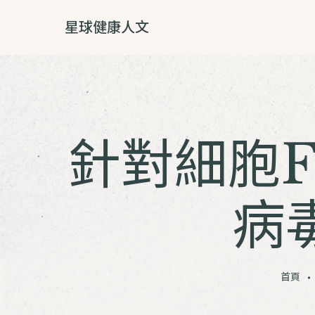
星球健康人文
針對細胞F
病
首頁