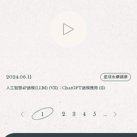
2024.06.11
星球永續健康
人工智慧4P語模(LLM) (VII)：ChatGPT語模應用 (II)
1
2
3
4
5
...