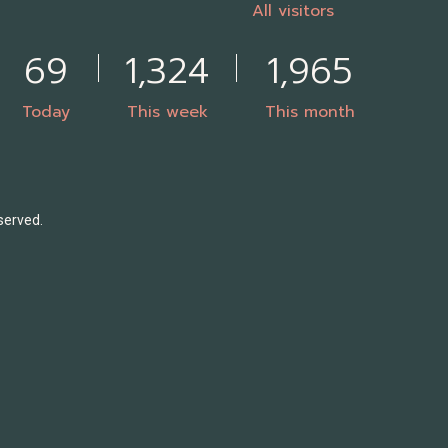
All visitors
69
1,324
1,965
Today
This week
This month
served.